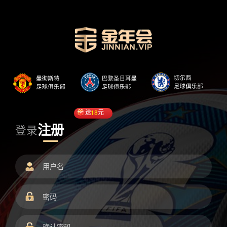
送
18
元
注册
登录