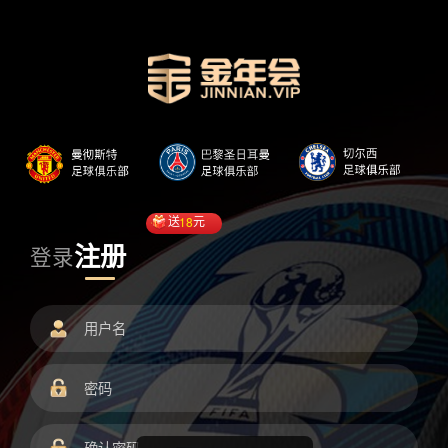
送
18
元
注册
登录