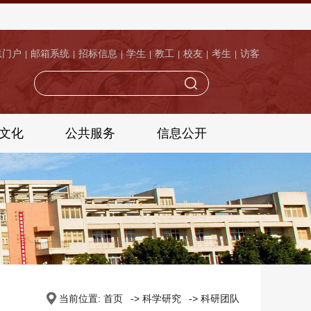
息门户
邮箱系统
招标信息
学生
教工
校友
考生
访客
|
|
|
|
|
|
|
文化
公共服务
信息公开
当前位置:
首页
->
科学研究
->
科研团队