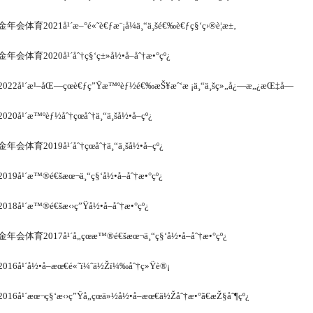
金年会体育2021å¹´æ–°é«˜è€ƒæ¨¡å¼ä¸“ä¸šé€‰è€ƒç§‘ç›®è¦æ±‚
金年会体育2020å¹´åˆ†ç§‘ç±»å½•å–åˆ†æ•°çº¿
2022å¹´æ¹–åŒ—çœè€ƒç”Ÿæ™ºèƒ½é€‰æŠ¥æˆ‘æ ¡ä¸“ä¸šç»„å¿—æ„¿æŒ‡å—
2020å¹´æ™ºèƒ½åˆ†çœåˆ†ä¸“ä¸šå½•å–çº¿
金年会体育2019å¹´åˆ†çœåˆ†ä¸“ä¸šå½•å–çº¿
2019å¹´æ™®é€šæœ¬ä¸“ç§‘å½•å–åˆ†æ•°çº¿
2018å¹´æ™®é€šæ‹›ç”Ÿå½•å–åˆ†æ•°çº¿
金年会体育2017å¹´å„çœæ™®é€šæœ¬ä¸“ç§‘å½•å–åˆ†æ•°çº¿
2016å¹´å½•å–æœ€é«˜ï¼ˆä½Žï¼‰åˆ†ç»Ÿè®¡
2016å¹´æœ¬ç§‘æ‹›ç”Ÿå„çœä»½å½•å–æœ€ä½Žåˆ†æ•°ã€æŽ§åˆ¶çº¿