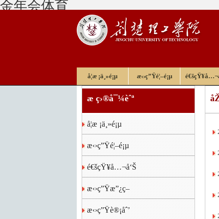
金年会体育
å­¦æ ¡ä¸»é¡µ
æ‹›ç”Ÿé¦–é¡µ
é€šçŸ¥å…¬
æ ç›®å¯¼èˆª
åŽ
å­¦æ ¡ä¸»é¡µ
æ‹›ç”Ÿé¦–é¡µ
é€šçŸ¥å…¬å‘Š
æ‹›ç”Ÿæ”¿ç­–
æ‹›ç”Ÿè®¡åˆ’