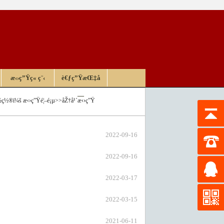
æ‹›ç”Ÿç« ç¨‹
è€ƒç”ŸæŒ‡å
—
½ç½®ï¼š
æ‹›ç”Ÿé¦–é¡µ
>>
åŽ†å¹´æ‹›ç”Ÿ
2022-09-16
2022-09-16
2022-03-17
2022-03-15
2021-06-11