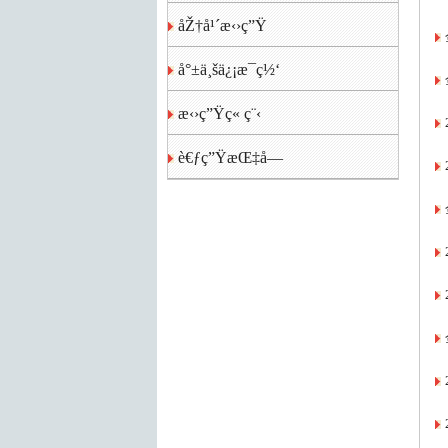
åŽ†å¹´æ‹›ç”Ÿ
å°±ä¸šä¿¡æ¯ç½‘
æ‹›ç”Ÿç« ç¨‹
è€ƒç”ŸæŒ‡å—