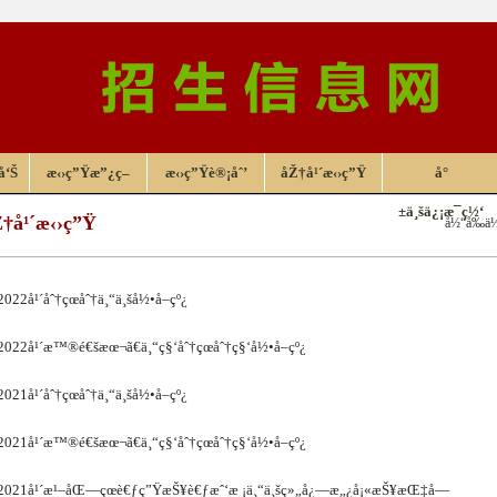
å‘Š
æ‹›ç”Ÿæ”¿ç­–
æ‹›ç”Ÿè®¡åˆ’
åŽ†å¹´æ‹›ç”Ÿ
å°
±ä¸šä¿¡æ¯ç½‘
†å¹´æ‹›ç”Ÿ
å½“å‰ä
2022å¹´åˆ†çœåˆ†ä¸“ä¸šå½•å–çº¿
2022å¹´æ™®é€šæœ¬ã€ä¸“ç§‘åˆ†çœåˆ†ç§‘å½•å–çº¿
2021å¹´åˆ†çœåˆ†ä¸“ä¸šå½•å–çº¿
2021å¹´æ™®é€šæœ¬ã€ä¸“ç§‘åˆ†çœåˆ†ç§‘å½•å–çº¿
2021å¹´æ¹–åŒ—çœè€ƒç”ŸæŠ¥è€ƒæˆ‘æ ¡ä¸“ä¸šç»„å¿—æ„¿å¡«æŠ¥æŒ‡å—