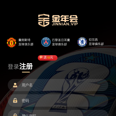
送
18
元
注册
登录