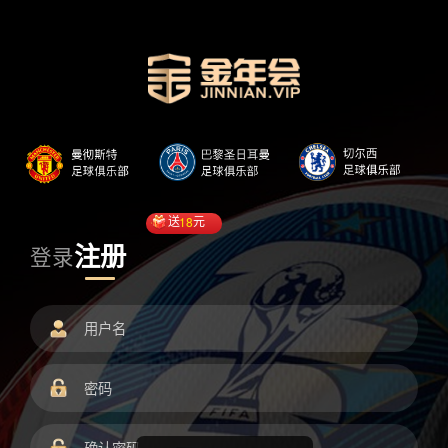
送
18
元
注册
登录