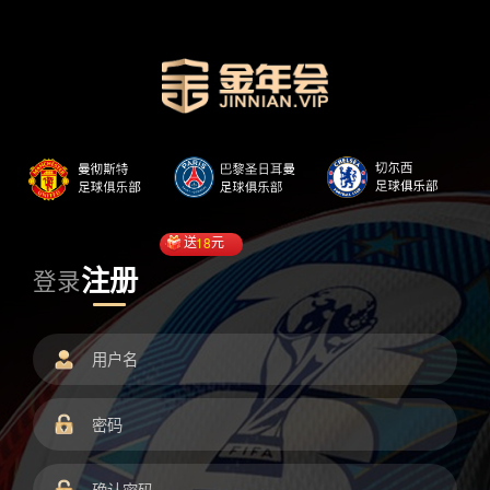
送
18
元
注册
登录