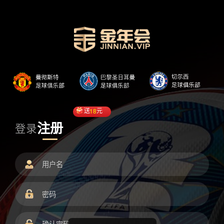
送
18
元
注册
登录